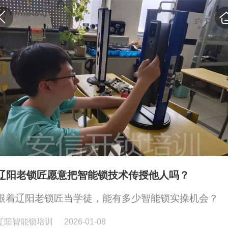
辽阳老锁匠愿意把智能锁技术传授他人吗？
跟着辽阳老锁匠当学徒，能有多少智能锁实操机会？
辽阳智能锁培训
2026-01-08