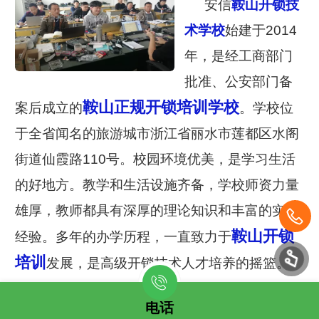
安信
鞍山开锁技
术学
校
始建于2014
年，是经工商部门
批准、公安部门备
鞍山正规开锁培训学校
案后成立的
。学校位
于全省闻名的旅游城市浙江省丽水市莲都区水阁
街道仙霞路110号。校园环境优美，是学习生活
的好地方。教学和生活设施齐备，学校师资力量
雄厚，教师都具有深厚的理论知识和丰富的实践
鞍山开锁
经验。多年的办学历程，一直致力于
培训
发展，是高级开锁技术人才培养的摇篮。
电话
鞍山学开锁技术电话
：