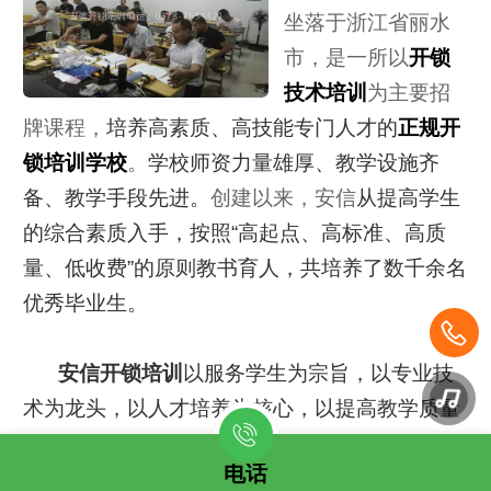
坐落于浙江省丽水
市，是一所以
开锁
技术培训
为主要招
牌课程，
培养高素质、高技能专门人才的
正规开
锁培训学校
。
学校师资力量雄厚、教学设施齐
备、教学手段先进。
创建以来，安信
从提高学生
的综合素质入手，按照“高起点、高标准、高质
量、低收费”的原则教书育人，共培养了数千余名
优秀毕业生。
安信开锁培训
以服务学生为宗旨，以专业技
术为龙头，以人才培养为核心，以提高教学质量
为目标，致力于培养社会事业发展需要的、具有
电话
创新精神和实践能力的技术技能人才，努力把安