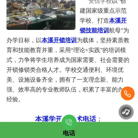
安信学校
以“创
建国家级重点示范
学校、打造
本溪开
锁技能培训
航母”为
办学目标，以
本溪开锁培训
为载体，坚持素质教
育和技能教育并重，采用“理论+实践”的培训模
式，力争将学生培养成为国家需要、社会需要的
开锁修锁类合格人才。学校交通便利、环境优
美、设施设备齐全，拥有
了一支理念新、能力
强、效率高的专业教师队伍，
积累了丰富的办学
经验。
本溪学开锁技术电话
：
0578-7654321
电话