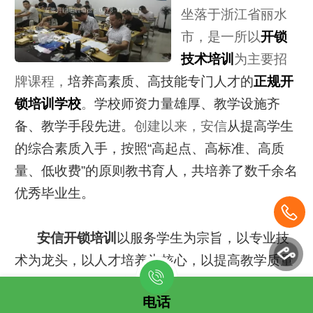
坐落于浙江省丽水
市，是一所以
开锁
技术培训
为主要招
牌课程，
培养高素质、高技能专门人才的
正规开
锁培训学校
。
学校师资力量雄厚、教学设施齐
备、教学手段先进。
创建以来，安信
从提高学生
的综合素质入手，按照“高起点、高标准、高质
量、低收费”的原则教书育人，共培养了数千余名
优秀毕业生。
安信开锁培训
以服务学生为宗旨，以专业技
术为龙头，以人才培养为核心，以提高教学质量
为目标，致力于培养社会事业发展需要的、具有
电话
创新精神和实践能力的技术技能人才，努力把安