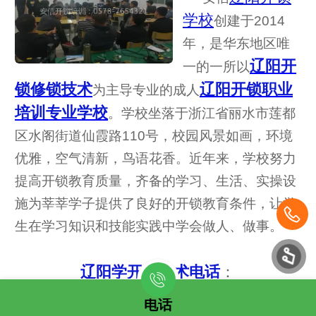
学校
创建于2014
年，是华东地区唯
辽阳开
一的一所以
锁修锁技术
辽阳开锁职业
为主导专业的成人
培训专业学校
。学校坐落于浙江省丽水市莲都
区水阁街道仙霞路110号，校园风景如画，环境
优雅，空气清新，鸟语花香。
近年来，学校努力
提高开锁教育质量，齐备的学习、生活、实操设
施为莘莘学子提供了良好的开锁教育条件，让学
生在学习知识和技能实践中学会做人、做事。
辽阳学开锁技术电话
：
0578-7654321
电话